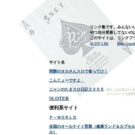
リンク集です。みんない
やつ当分更新してないの
このサイトは、リンクフ
SLOT LIfe
http://ruck
サイト名
間際のタカさんスロで食ってけ！
こんじょーですよ
ニャンのたまスロ日記２００５
[PR] この広告は
ホームページを更新
SLOTER
便利系サイト
Ｐ－ＷＯＲＬＤ
全国のオールナイト営業（健康ランド＆カプセ
ル）