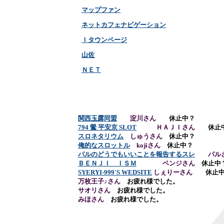
マップファン
ネットカフェナビゲーション
Ｉタウンページ
山佐
ＮＥＴ
関西玉露同盟
淀川さん
休止中？
794 鶯 平安京 SLOT
ＨＡＪＩさん
休止
スロネタリウム
しゅうさん
休止中？
俺的なスロットル
kojiさん
休止中？
パルのどうでもいいことを報告するスレ
パルさ
ＢＥＮＪＩ ＩＳＭ
ベンジさん
休止中
SYERYI-999`S WEDSITE
しぇりーさん
休止
万枚王子♪さん
お疲れ様でした。
サオリさん
お疲れ様でした。
みほさん
お疲れ様でした。